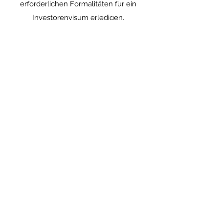
erforderlichen Formalitäten für ein
Investorenvisum erledigen.
Lassen Sie uns reden
Kontaktieren Sie uns, damit wir
Ihnen, Ihrem Projekt oder Ihrem
Unternehmen helfen können.
Nombre