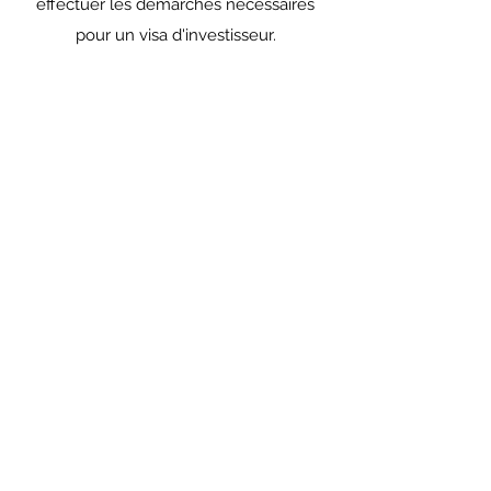
effectuer les démarches nécessaires
pour un visa d'investisseur.
Parlons-en
Contactez-nous afin que nous
puissions vous aider, votre projet
ou votre entreprise.