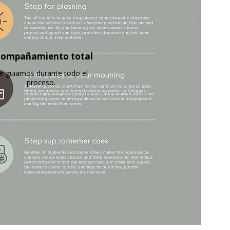
ompañamiento total
e guiamos durante todo el
proceso.