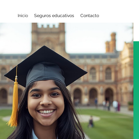
Inicio
Seguros educativos
Contacto
turo
ijos
iza el acceso a las
ue pase mañana.