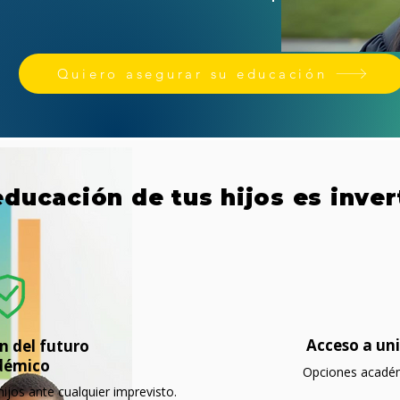
Quiero asegurar su educación
 educación de tus hijos es inver
Acceso a uni
n del futuro
démico
Opciones académ
ijos ante cualquier imprevisto.