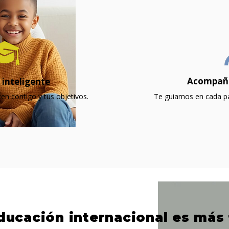
Acompaña
 inteligente
cen contigo y tus objetivos.
Te guiamos en cada pa
educación internacional es más 