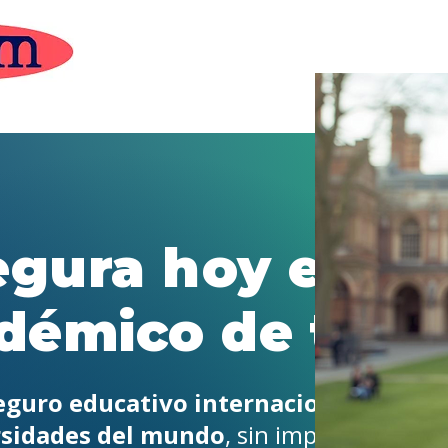
gura hoy el fu
démico de tus h
eguro educativo internacional
y garant
rsidades del mundo
, sin importar lo q