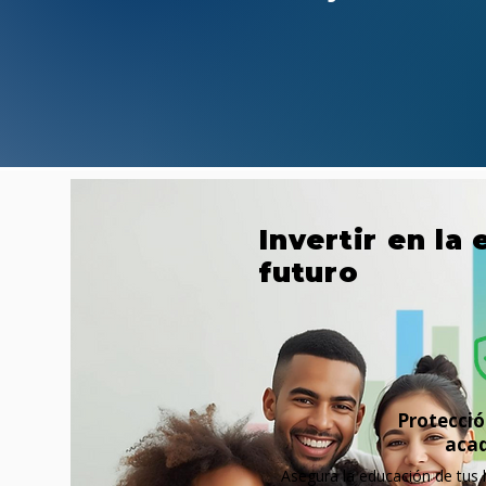
Invertir en la
futuro
Protecció
aca
Asegura la educación de tus h